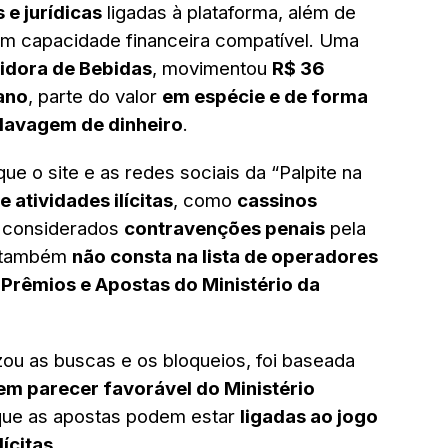
 e jurídicas
ligadas à plataforma, além de
m capacidade financeira compatível. Uma
uidora de Bebidas
, movimentou
R$ 36
ano
, parte do valor
em espécie e de forma
lavagem de dinheiro
.
e o site e as redes sociais da “Palpite na
atividades ilícitas
, como
cassinos
, considerados
contravenções penais
pela
a também
não consta na lista de operadores
 Prêmios e Apostas do Ministério da
zou as buscas e os bloqueios, foi baseada
e em parecer favorável do Ministério
que as apostas podem estar
ligadas ao jogo
lícitas
.