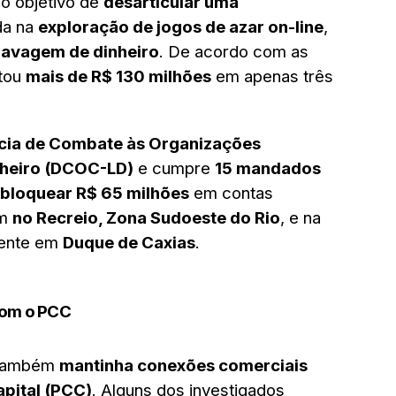
 o objetivo de
desarticular uma
da na
exploração de jogos de azar on-line
,
lavagem de dinheiro
. De acordo com as
ntou
mais de R$ 130 milhões
em apenas três
cia de Combate às Organizações
nheiro (DCOC-LD)
e cumpre
15 mandados
bloquear R$ 65 milhões
em contas
em
no Recreio, Zona Sudoeste do Rio
, e na
mente em
Duque de Caxias
.
com o PCC
o também
mantinha conexões comerciais
pital (PCC)
. Alguns dos investigados