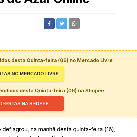
dos desta Quinta-feira (06) no Mercado Livre
RTAS NO MERCADO LIVRE
endidos desta Quinta-feira (06) na Shopee
OFERTAS NA SHOPEE
o
deflagrou, na manhã desta quinta-feira (16),