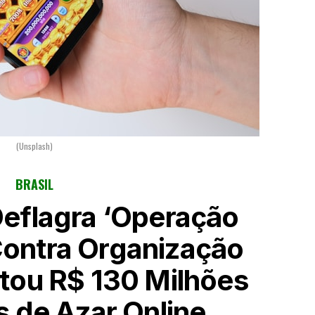
(Unsplash)
BRASIL
 Deflagra ‘Operação
Contra Organização
ou R$ 130 Milhões
 de Azar Online