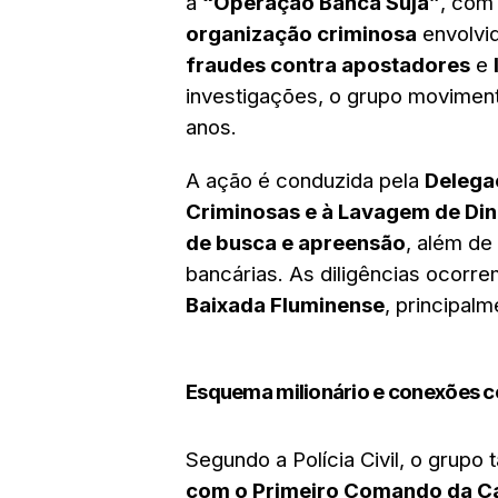
a
“Operação Banca Suja”
, com
organização criminosa
envolvi
fraudes contra apostadores
e
investigações, o grupo movime
anos.
A ação é conduzida pela
Delega
Criminosas e à Lavagem de Di
de busca e apreensão
, além de
bancárias. As diligências ocorr
Baixada Fluminense
, principal
Esquema milionário e conexões 
Segundo a Polícia Civil, o grup
com o Primeiro Comando da Ca