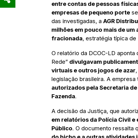
entre contas de pessoas físicas
empresas de pequeno porte
se
das investigadas, a
AGR Distrib
milhões em pouco mais de um 
fracionada
, estratégia típica de
O relatório da DCOC-LD aponta qu
Rede”
divulgavam publicamente 
virtuais e outros jogos de azar
legislação brasileira. A empres
autorizados pela Secretaria de
Fazenda
.
A decisão da Justiça, que autori
em relatórios da Polícia Civil 
Público
. O documento ressalta 
do bicho e a outras atividades i