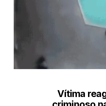
Vítima reag
criminoso n