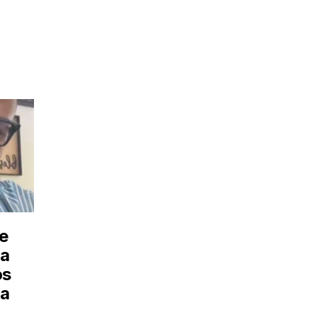
e
a
os
ra