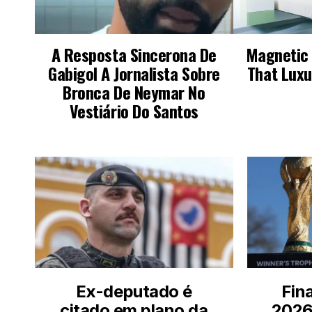
LEIA TAMBÉM
Ex-deputado é
Fin
citado em plano da
2026