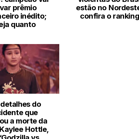
evar prêmio
estão no Nordest
nceiro inédito;
confira o rankin
eja quanto
 detalhes do
cidente que
ou a morte da
 Kaylee Hottle,
‘Godzilla vs.