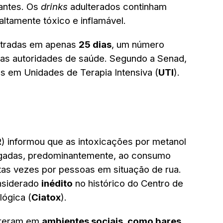
antes. Os
drinks
adulterados continham
ltamente tóxico e inflamável.
stradas em apenas
25 dias
, um número
as autoridades de saúde. Segundo a Senad,
os em Unidades de Terapia Intensiva (
UTI
).
) informou que as intoxicações por metanol
ligadas, predominantemente, ao consumo
tas vezes por pessoas em situação de rua.
onsiderado
inédito
no histórico do Centro de
lógica (
Ciatox
).
rreram em
ambientes sociais, como bares
,