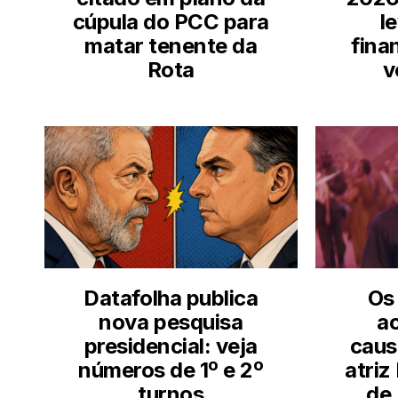
cúpula do PCC para
l
matar tenente da
fina
Rota
v
Datafolha publica
Os
nova pesquisa
a
presidencial: veja
caus
números de 1º e 2º
atriz
turnos
de 