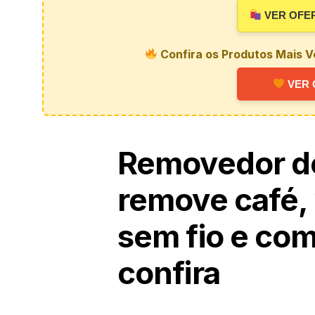
VER OFE
Confira os Produtos Mais V
VER 
Removedor d
remove café, 
sem fio e com
confira