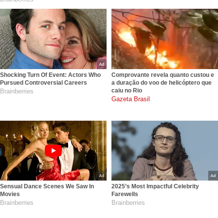
Shocking Turn Of Event: Actors Who
Comprovante revela quanto custou e
Pursued Controversial Careers
a duração do voo de helicóptero que
caiu no Rio
Brainberries
gazetabrasil.com.br
Sensual Dance Scenes We Saw In
2025’s Most Impactful Celebrity
Movies
Farewells
Brainberries
Brainberries