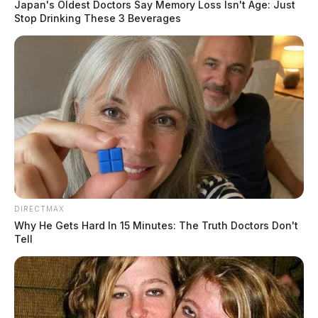
Japan's Oldest Doctors Say Memory Loss Isn't Age: Just Stop Eating These 3
Foods
Neuromind Pro