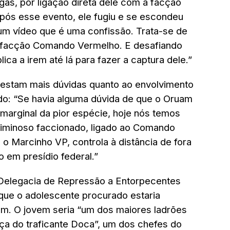
gas, por ligação direta dele com a facção
ós esse evento, ele fugiu e se escondeu
m vídeo que é uma confissão. Trata-se de
à facção Comando Vermelho. E desafiando
ca a irem até lá para fazer a captura dele.”
restam mais dúvidas quanto ao envolvimento
o: “Se havia alguma dúvida de que o Oruam
m marginal da pior espécie, hoje nós temos
riminoso faccionado, ligado ao Comando
 o Marcinho VP, controla à distância de fora
 em presídio federal.”
a Delegacia de Repressão a Entorpecentes
que o adolescente procurado estaria
am. O jovem seria “um dos maiores ladrões
ça do traficante Doca”, um dos chefes do