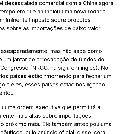
el desescalada comercial com a China agora
tempo em que anunciou uma nova rodada
 um iminente imposto sobre produtos
os sobre as importações de baixo valor
, desesperadamente, mas não sabe como
e um jantar de arrecadação de fundos do
Congresso (NRCC, na sigla em inglês). No
rios países estão “morrendo para fechar um
o a eles, esses países estão nos ligando
entou.
ou uma ordem executiva que permitirá a
vamente mais altas sobre importações
r do próximo mês. Ele também antecipou uma
êuticos, cujo anúncio oficial, disse, será