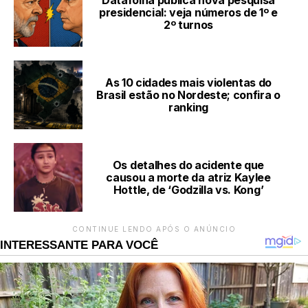
Datafolha publica nova pesquisa
presidencial: veja números de 1º e
2º turnos
As 10 cidades mais violentas do
Brasil estão no Nordeste; confira o
ranking
Os detalhes do acidente que
causou a morte da atriz Kaylee
Hottle, de ‘Godzilla vs. Kong’
CONTINUE LENDO APÓS O ANÚNCIO
INTERESSANTE PARA VOCÊ