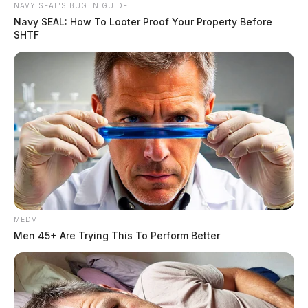
4x Stronger Than Viagra! This To Perform Better
Medvi
Navy SEAL: How To Hide Your Preps In Places They Won't Look
Navy SEAL's Bug In Guide