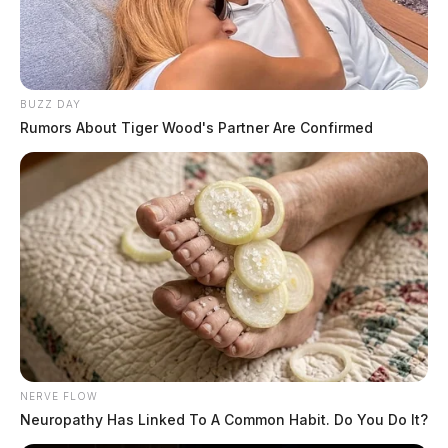
CONTINUE LENDO APÓS O ANÚNCIO
INTERESSANTE PARA VOCÊ
Neuropathy Has Been Linked To A Common Habit. Do You Do It?
Nerve Flow