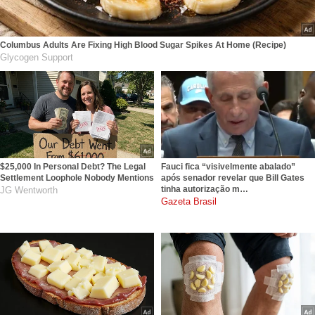
Columbus Adults Are Fixing High Blood Sugar Spikes At Home (Recipe)
Glycogen Support
$25,000 In Personal Debt? The Legal
Fauci fica “visivelmente abalado”
Settlement Loophole Nobody Mentions
após senador revelar que Bill Gates
tinha autorização m…
JG Wentworth
gazetabrasil.com.br