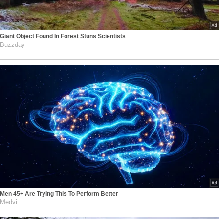
Giant Object Found In Forest Stuns Scientists
Buzzday
Men 45+ Are Trying This To Perform Better
Medvi