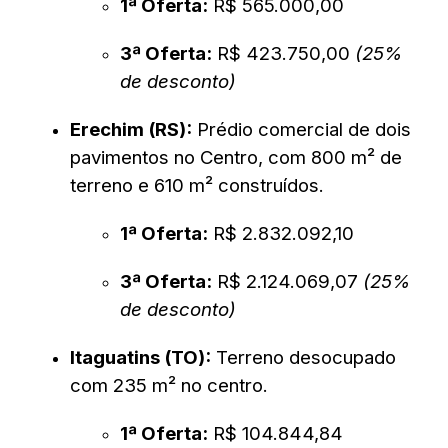
1ª Oferta:
R$ 565.000,00
3ª Oferta:
R$ 423.750,00
(25%
de desconto)
Erechim (RS):
Prédio comercial de dois
pavimentos no Centro, com 800 m² de
terreno e 610 m² construídos.
1ª Oferta:
R$ 2.832.092,10
3ª Oferta:
R$ 2.124.069,07
(25%
de desconto)
Itaguatins (TO):
Terreno desocupado
com 235 m² no centro.
1ª Oferta:
R$ 104.844,84