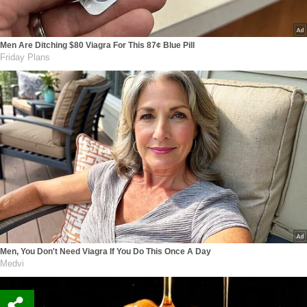
Men Are Ditching $80 Viagra For This 87¢ Blue Pill
Friday Plans
Men, You Don't Need Viagra If You Do This Once A Day
Medvi