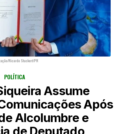
gação/Ricardo Stuckert/PR
POLÍTICA
Siqueira Assume
s Comunicações Após
de Alcolumbre e
ia de Deputado