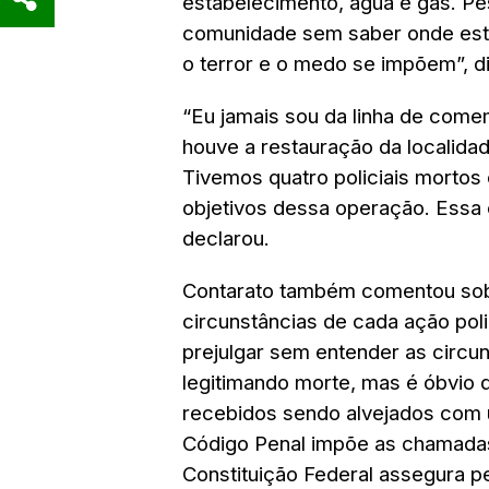
estabelecimento, água e gás. P
comunidade sem saber onde esta
o terror e o medo se impõem”, d
“Eu jamais sou da linha de come
houve a restauração da localida
Tivemos quatro policiais morto
objetivos dessa operação. Essa 
declarou.
Contarato também comentou sobr
circunstâncias de cada ação pol
prejulgar sem entender as circu
legitimando morte, mas é óbvio 
recebidos sendo alvejados com 
Código Penal impõe as chamadas
Constituição Federal assegura p