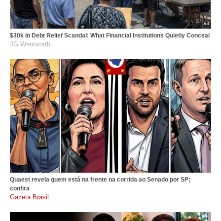
$30k In Debt Relief Scandal: What Financial Institutions Quietly Conceal
JG Wentworth
Quaest revela quem está na frente na corrida ao Senado por SP;
confira
gazetabrasil.com.br