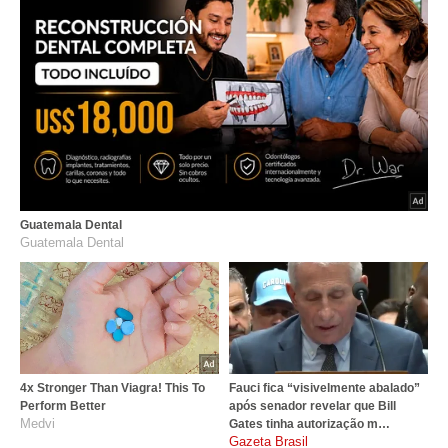
Guatemala Dental
Guatemala Dental
4x Stronger Than Viagra! This To
Fauci fica “visivelmente abalado”
Perform Better
após senador revelar que Bill
Medvi
Gates tinha autorização m…
gazetabrasil.com.br