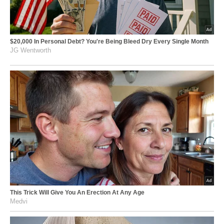
$20,000 In Personal Debt? You're Being Bleed Dry Every Single Month
JG Wentworth
This Trick Will Give You An Erection At Any Age
Medvi