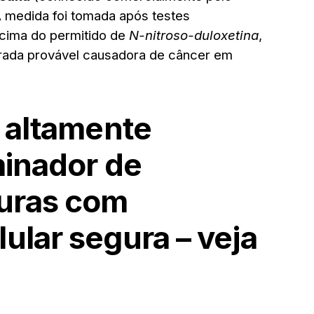
 medida foi tomada após testes
acima do permitido de
N-nitroso-duloxetina
,
rada provável causadora de câncer em
e altamente
minador de
uras com
ular segura – veja