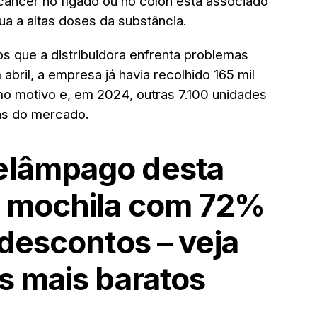
 câncer no fígado ou no cólon está associado
ua a altas doses da substância.
os que a distribuidora enfrenta problemas
il, a empresa já havia recolhido 165 mil
o motivo e, em 2024, outras 7.100 unidades
as do mercado.
relâmpago desta
: mochila com 72%
 descontos – veja
s mais baratos