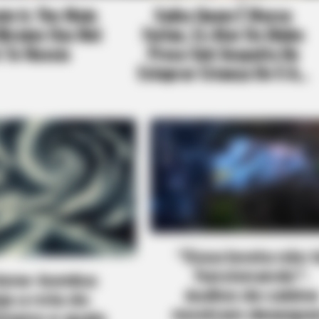
“Essa bosta não 
funcionando”:
lone-bomba:
áudios de cabine
ja a rota do
mostram desespe
meno e quais