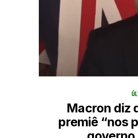
ÚL
Macron diz 
premiê “nos p
governo 