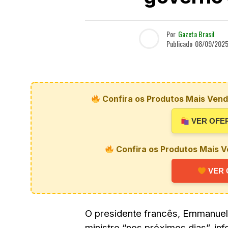
Por
Gazeta Brasil
Publicado
08/09/202
Confira os Produtos Mais Vendi
VER OFE
Confira os Produtos Mais V
VER 
O presidente francês, Emmanue
ministro “nos próximos dias”, in