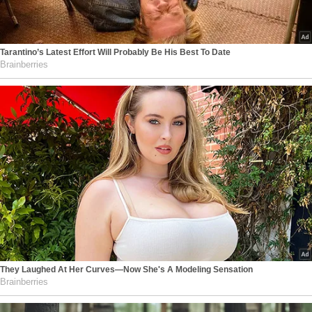
Tarantino’s Latest Effort Will Probably Be His Best To Date
Brainberries
They Laughed At Her Curves—Now She's A Modeling Sensation
Brainberries