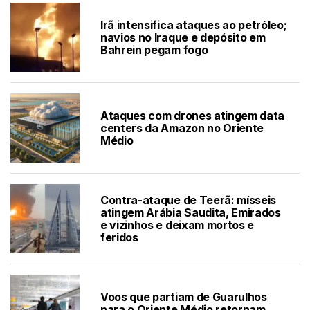
Irã intensifica ataques ao petróleo;
navios no Iraque e depósito em
Bahrein pegam fogo
Ataques com drones atingem data
centers da Amazon no Oriente
Médio
Contra-ataque de Teerã: mísseis
atingem Arábia Saudita, Emirados
e vizinhos e deixam mortos e
feridos
Voos que partiam de Guarulhos
para o Oriente Médio retornam