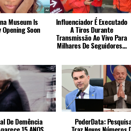
nal De Demência
PoderData: Pesquis
Aparece 15 ANOS
Traz Novos Números 