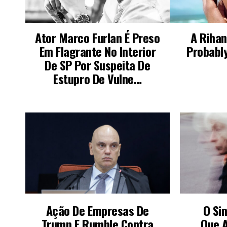
PODE SER DO SEU INTERESSE
Ação De Empresas De
O Si
Trump E Rumble Contra
Que 