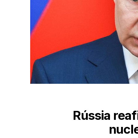
Rússia rea
nucl