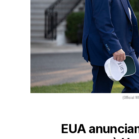
(Official W
EUA anunciam