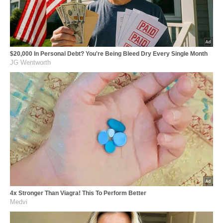
$20,000 In Personal Debt? You're Being Bleed Dry Every Single Month
JG Wentworth
4x Stronger Than Viagra! This To Perform Better
Medvi