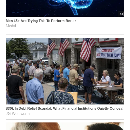
Men 45+ Are Trying This To Perform Better
Medvi
$30k In Debt Relief Scandal: What Financial Institutions Quietly Conceal
JG Wentworth