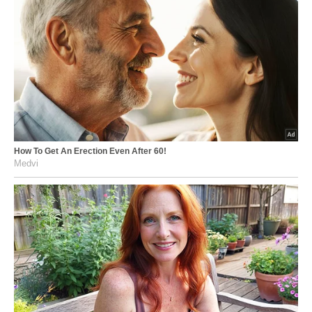
How To Get An Erection Even After 60!
Medvi