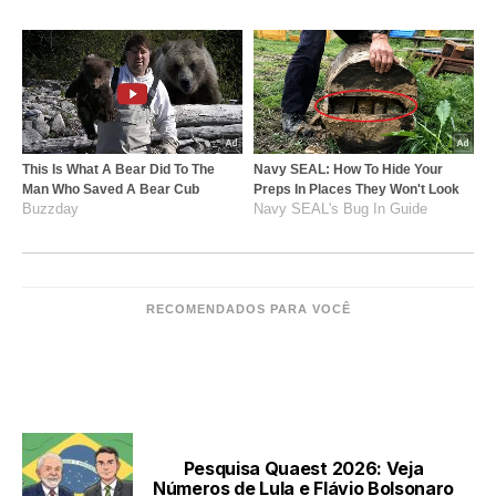
This Is What A Bear Did To The
Navy SEAL: How To Hide Your
Man Who Saved A Bear Cub
Preps In Places They Won't Look
Buzzday
Navy SEAL's Bug In Guide
RECOMENDADOS PARA VOCÊ
LEIA TAMBÉM
Pesquisa Quaest 2026: Veja
Números de Lula e Flávio Bolsonaro