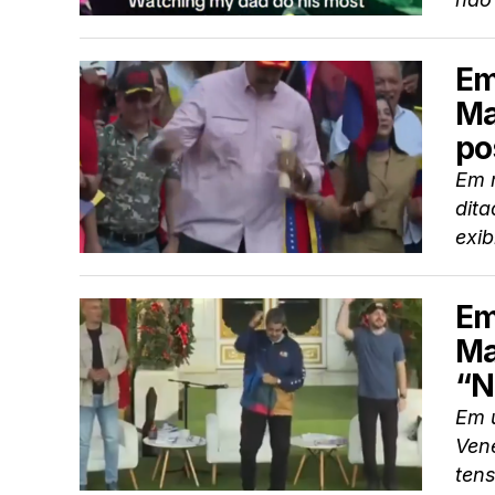
Em
Ma
po
Em 
dita
exib
Em
Ma
“N
Em 
Vene
tens