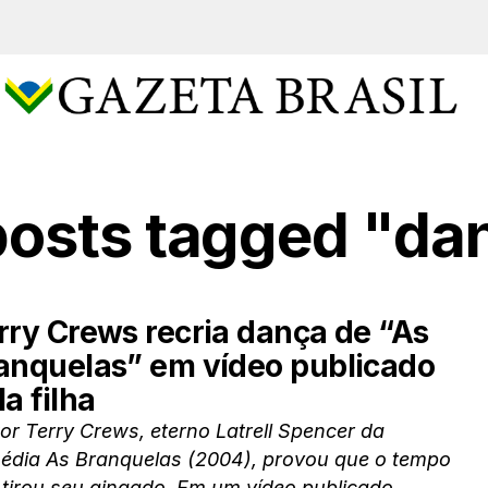
 posts tagged "da
rry Crews recria dança de “As
anquelas” em vídeo publicado
la filha
or Terry Crews, eterno Latrell Spencer da
édia As Branquelas (2004), provou que o tempo
tirou seu gingado. Em um vídeo publicado...