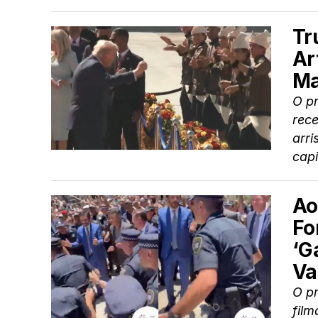
Tr
Ar
Ma
O pr
rec
arr
capit
Ao
Fo
‘G
Va
O pr
fil