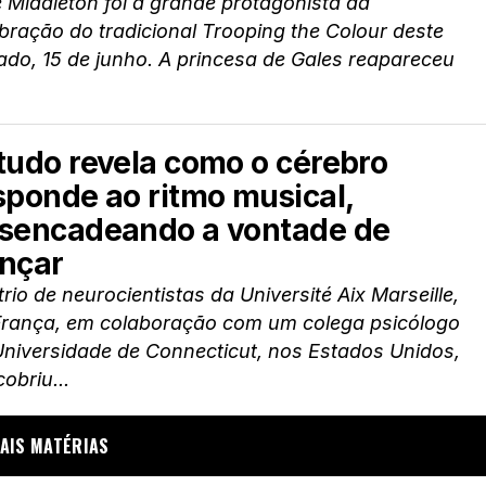
 Middleton foi a grande protagonista da
bração do tradicional Trooping the Colour deste
do, 15 de junho. A princesa de Gales reapareceu
.
tudo revela como o cérebro
sponde ao ritmo musical,
sencadeando a vontade de
nçar
rio de neurocientistas da Université Aix Marseille,
França, em colaboração com um colega psicólogo
Universidade de Connecticut, nos Estados Unidos,
obriu...
AIS MATÉRIAS