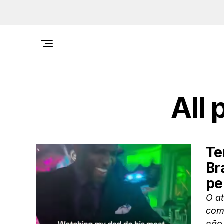
All
Te
Br
pe
O at
com
não 