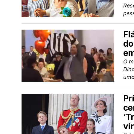
Res
pes
Fl
do
em
O mi
Din
uma 
Pr
ce
‘T
vir