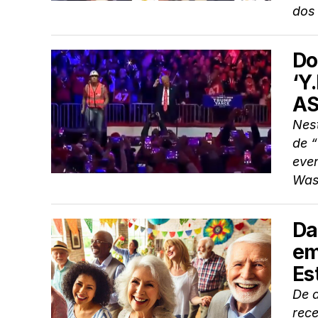
dos
Do
‘Y
AS
Nes
de “
even
Wash
Da
em
Es
De 
rece