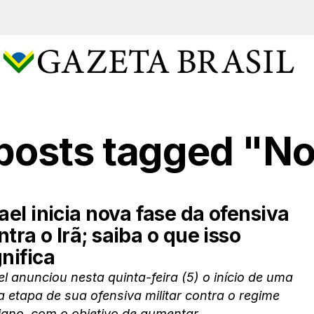
 posts tagged "N
rael inicia nova fase da ofensiva
ntra o Irã; saiba o que isso
gnifica
el anunciou nesta quinta-feira (5) o início de uma
 etapa de sua ofensiva militar contra o regime
iano, com o objetivo de aumentar...