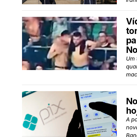
Ví
to
pa
No
Um t
quar
mac
No
ho
A pa
nov
Banc