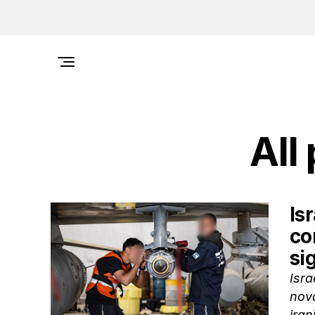
All
Is
co
si
Isra
nova
iran