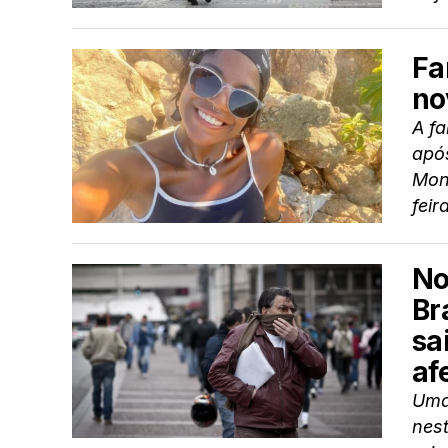
Fa
no
A fa
apó
Mont
feira
No
Br
sa
af
Uma
nest