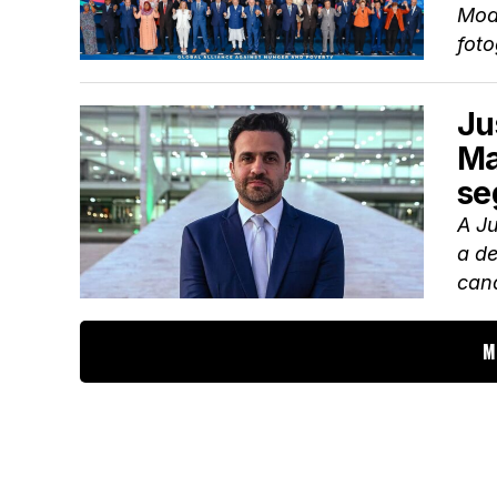
Mod
foto
Ju
Ma
se
A Ju
a d
cand
M