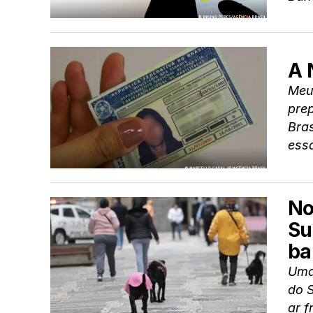
A 
Meus
prep
Bras
essa
No
Su
ba
Uma
do 
ar f