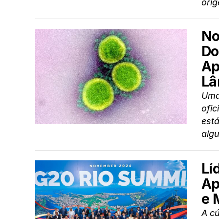
orig
No
Do
Ap
Lâ
Uma
ofic
est
alg
Lí
Ap
e 
A cú