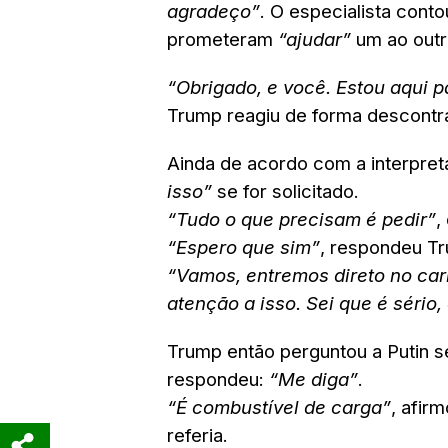
agradeço”
. O especialista cont
prometeram
“ajudar”
um ao outr
“Obrigado, e você. Estou aqui p
Trump reagiu de forma descontr
Ainda de acordo com a interpreta
isso”
se for solicitado.
“Tudo o que precisam é pedir”
,
“Espero que sim”
, respondeu Tru
“Vamos, entremos direto no ca
atenção a isso. Sei que é sério
Trump então perguntou a Putin s
respondeu:
“Me diga”
.
“É combustível de carga”
, afir
referia.