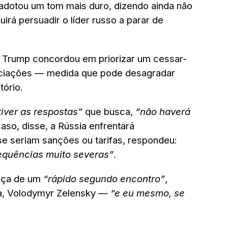
e adotou um tom mais duro, dizendo ainda não
rá persuadir o líder russo a parar de
 Trump concordou em priorizar um cessar-
gociações — medida que pode desagradar
ório.
iver as respostas”
que busca,
“não haverá
aso, disse, a Rússia enfrentará
se seriam sanções ou tarifas, respondeu:
equências muito severas”
.
ança de um
“rápido segundo encontro”
,
ia, Volodymyr Zelensky —
“e eu mesmo, se