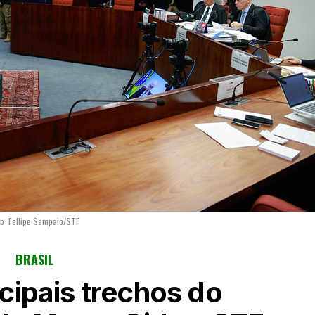
to: Fellipe Sampaio/STF
BRASIL
ncipais trechos do