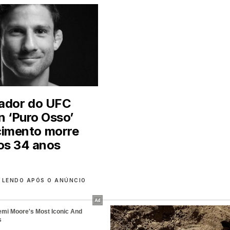
ador do UFC
n ‘Puro Osso’
imento morre
os 34 anos
 LENDO APÓS O ANÚNCIO
emi Moore's Most Iconic And
s