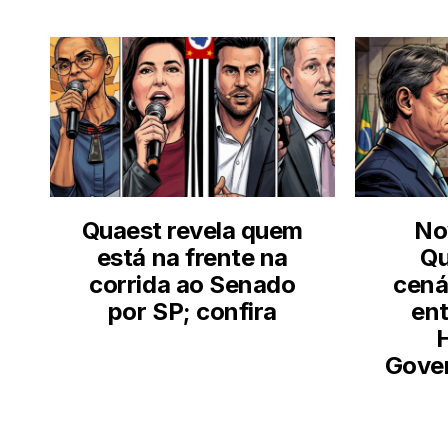
LEIA TAMBÉM
Quaest revela quem
No
está na frente na
Qu
corrida ao Senado
cená
por SP; confira
ent
Gover