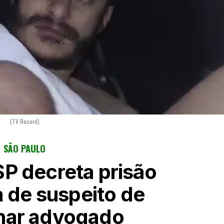
(TV Record)
SÃO PAULO
SP decreta prisão
a de suspeito de
nar advogado