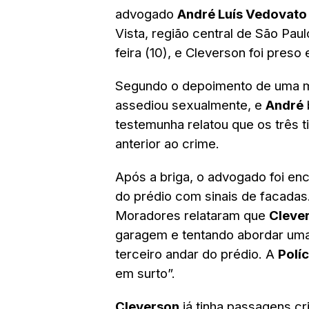
advogado
André Luís Vedovat
Vista, região central de São Pau
feira (10), e Cleverson foi preso 
Segundo o depoimento de uma ma
assediou sexualmente, e
André
testemunha relatou que os três 
anterior ao crime.
Após a briga, o advogado foi en
do prédio com sinais de facadas
Moradores relataram que
Cleve
garagem e tentando abordar uma 
terceiro andar do prédio. A
Políc
em surto”.
Cleverson
já tinha passagens cr