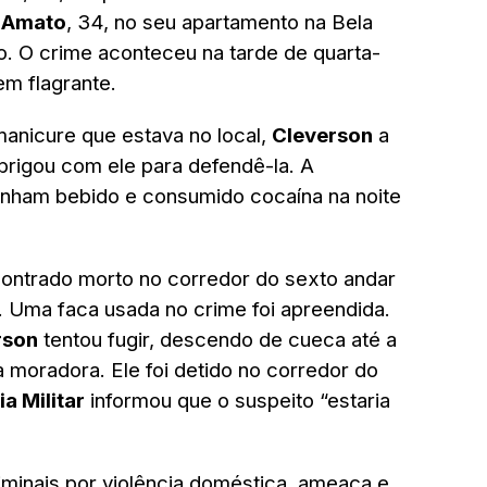
o Amato
, 34, no seu apartamento na Bela
lo. O crime aconteceu na tarde de quarta-
em flagrante.
nicure que estava no local,
Cleverson
a
brigou com ele para defendê-la. A
tinham bebido e consumido cocaína na noite
contrado morto no corredor do sexto andar
. Uma faca usada no crime foi apreendida.
rson
tentou fugir, descendo de cueca até a
moradora. Ele foi detido no corredor do
ia Militar
informou que o suspeito “estaria
iminais por violência doméstica, ameaça e