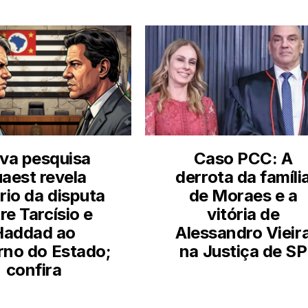
va pesquisa
Caso PCC: A
aest revela
derrota da famíli
rio da disputa
de Moraes e a
re Tarcísio e
vitória de
Haddad ao
Alessandro Vieir
no do Estado;
na Justiça de SP
confira