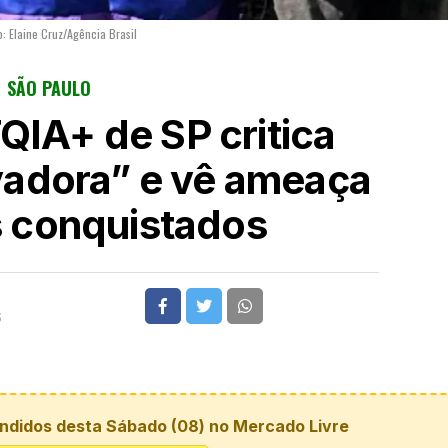
o: Elaine Cruz/Agência Brasil
SÃO PAULO
IA+ de SP critica
adora” e vê ameaça
os conquistados
6
ndidos desta Sábado (08) no Mercado Livre