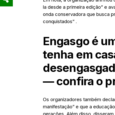
la desde a primeira edição”
e av
onda conservadora que busca pr
conquistados”
.
Engasgo é u
tenha em cas
desengasgador
— confira o p
Os organizadores também decla
manifestação”
e que a educação 
gerações. Além disso, disseram