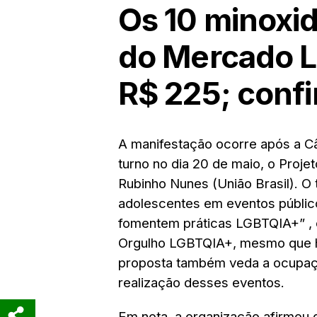
Os 10 minoxid
do Mercado Li
R$ 225; confi
A manifestação ocorre após a Câ
turno no dia 20 de maio, o
Projet
Rubinho Nunes (União Brasil). O 
adolescentes em eventos públic
fomentem práticas LGBTQIA+”
,
Orgulho LGBTQIA+, mesmo que ha
proposta também veda a ocupação
realização desses eventos.
Em nota, a organização afirmou