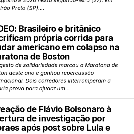
Agrishow 2026 nesta segunda-feira (27), em
irão Preto (SP)....
DEO: Brasileiro e britânico
crificam própria corrida para
udar americano em colapso na
ratona de Boston
gesto de solidariedade marcou a Maratona de
ton deste ano e ganhou repercussão
rnacional. Dois corredores interromperam a
ria prova para ajudar um...
reação de Flávio Bolsonaro à
ertura de investigação por
raes após post sobre Lula e