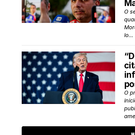
Ma
O se
quar
Mora
lo...
“D
ci
in
po
O p
ini
publ
ame
M