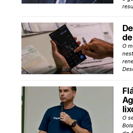
resu
De
de
O mi
nes
ren
Dese
Fl
Ag
lix
O se
Bols