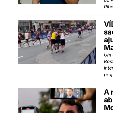
da 
Ribe
VÍ
sa
aj
Ma
Um 
Bos
inte
próp
A 
ab
Mo