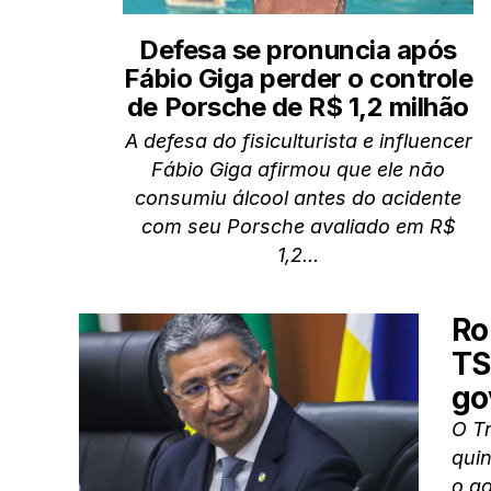
Defesa se pronuncia após
Fábio Giga perder o controle
de Porsche de R$ 1,2 milhão
A defesa do fisiculturista e influencer
Fábio Giga afirmou que ele não
consumiu álcool antes do acidente
com seu Porsche avaliado em R$
1,2...
Ro
TS
go
O Tr
quin
o g