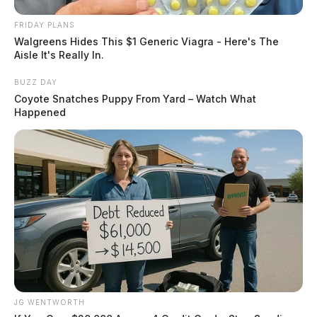
Walgreens Hides This $1 Generic Viagra - Here's The Aisle It's Really In.
Friday Plans