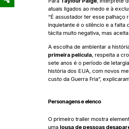
Para
Taylour Paige
, intérprete 
atuais ligados ao medo e à exclu
“É assustador ter esse palhaço r
inquietante é o silêncio e a fal
tácita muito negativa, mas aceita
A escolha de ambientar a histór
primeira película
, respeita a cr
sete anos é o período de letargi
história dos EUA, com novos med
custo da Guerra Fria”, explicara
Personagens e elenco
O primeiro trailer mostra eleme
uma
lousa de pessoas desapar