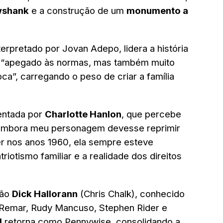
wshank
e a construção de um
monumento a
nterpretado por Jovan Adepo, lidera a história
 é “apegado às normas, mas também muito
ca”, carregando o peso de criar a família
entada por
Charlotte Hanlon
, que percebe
 “Embora meu personagem devesse reprimir
r nos anos 1960, ela sempre esteve
triotismo familiar e a realidade dos direitos
tão
Dick Hallorann
(Chris Chalk), conhecido
 Remar, Rudy Mancuso, Stephen Rider e
d
retorna como Pennywise, consolidando a