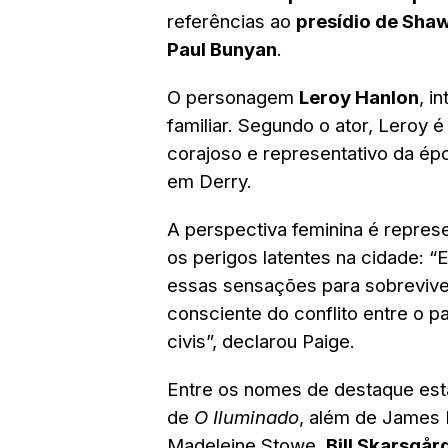
referências ao
presídio de Sha
Paul Bunyan
.
O personagem
Leroy Hanlon
, i
familiar. Segundo o ator, Leroy
corajoso e representativo da épo
em Derry.
A perspectiva feminina é repres
os perigos latentes na cidade:
essas sensações para sobrevive
consciente do conflito entre o pa
civis”, declarou Paige.
Entre os nomes de destaque es
de
O Iluminado
, além de James
Madeleine Stowe.
Bill Skarsgår