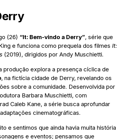
Derry
go (26)
“It: Bem-vindo a Derry”
, série que
King e funciona como prequela dos filmes
It:
s
(2019), dirigidos por Andy Muschietti.
 produção explora a presença cíclica de
e
, na fictícia cidade de Derry, revelando os
ções sobre a comunidade. Desenvolvida por
rodutora Barbara Muschietti, com
rad Caleb Kane, a série busca aprofundar
adaptações cinematográficas.
o e sentimos que ainda havia muita história
ersonagens e eventos; pensamos que