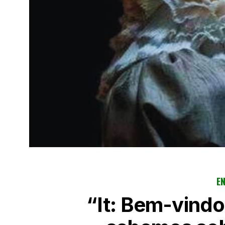
E
“It: Bem-vindo