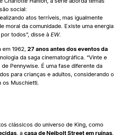
de Charlotte Hanlon, a série aborda temas
são social:
ealizando atos terríveis, mas igualmente
ta de moral da comunidade. Existe uma energia
 por todos”, disse à
EW
.
ia em 1962,
27 anos antes dos eventos da
onologia da saga cinematográfica. “Vinte e
a de Pennywise. É uma fase diferente da
os para crianças e adultos, considerando o
m os Muschietti.
ntos clássicos do universo de King, como
ecidas
, a
casa de Neibolt Street em ruínas
,