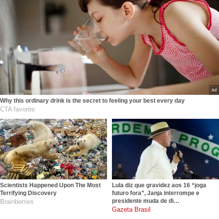
Why this ordinary drink is the secret to feeling your best every day
CTA favorite
Scientists Happened Upon The Most
Lula diz que gravidez aos 16 “joga
Terrifying Discovery
futuro fora”, Janja interrompe e
presidente muda de di…
Brainberries
gazetabrasil.com.br