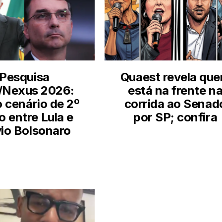
Pesquisa
Quaest revela qu
/Nexus 2026:
está na frente n
o cenário de 2º
corrida ao Senad
o entre Lula e
por SP; confira
vio Bolsonaro