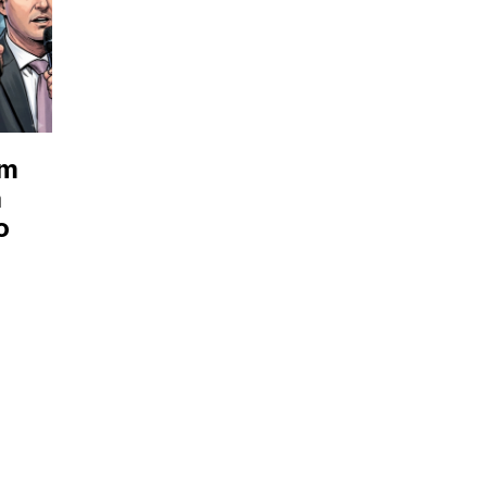
em
a
o