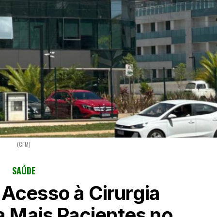
(CFM)
SAÚDE
Acesso à Cirurgia
ra Mais Pacientes no