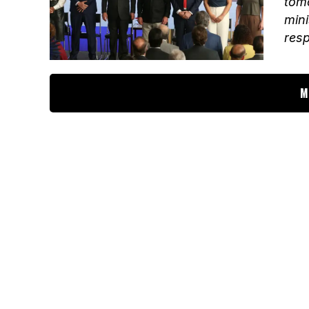
tom
mini
resp
M