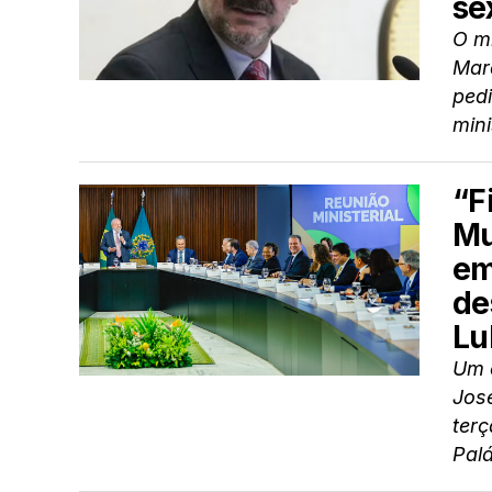
se
O m
Marq
pedi
mini
“F
Mu
em
de
Lu
Um c
Jos
terç
Palá