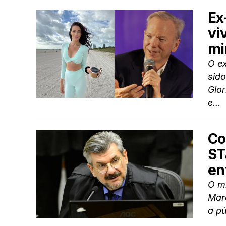
Ex
vi
mi
O e
sid
Glo
e...
Co
ST
en
O mi
Marc
a pú