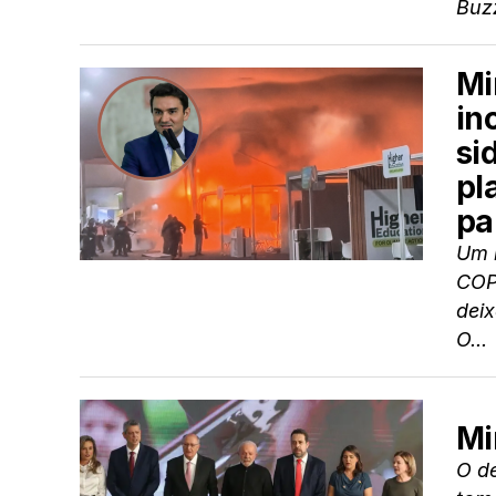
Buzz
Mi
in
si
pl
pa
Um i
COP3
deix
O...
Mi
O d