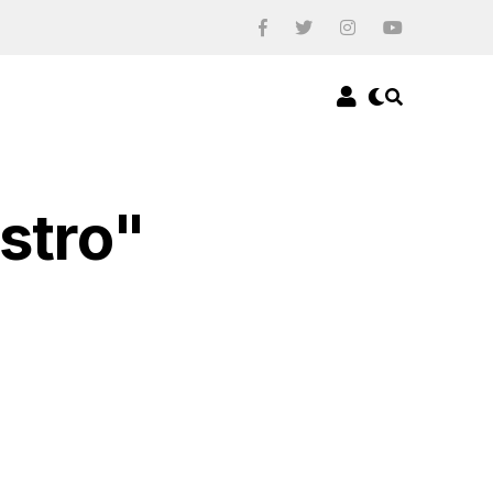
istro"