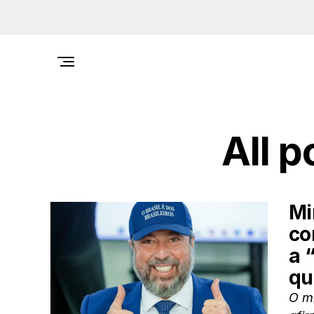
All p
Mi
co
a 
qu
O mi