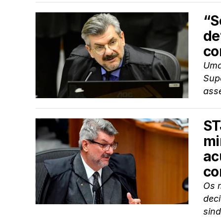
“S
de
co
Uma
Supe
assé
ST
mi
ac
co
Os m
dec
sind