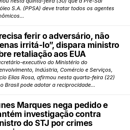
mou nesta quinta-feira (30) que a Pré-Sal
óleo S.A. (PPSA) deve tratar todos os agentes
nômicos...
recisa ferir o adversário, não
enas irritá-lo”, dispara ministro
bre retaliação aos EUA
cretário-executivo do Ministério do
nvolvimento, Indústria, Comércio e Serviços,
io Elias Rosa, afirmou nesta quarta-feira (22)
o Brasil pode adotar a reciprocidade...
nes Marques nega pedido e
ntém investigação contra
nistro do STJ por crimes