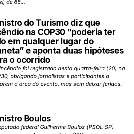
i, de 68...
nistro do Turismo diz que
cêndio na COP30 “poderia ter
do em qualquer lugar do
aneta” e aponta duas hipóteses
ra o ocorrido
ncêndio foi registrado nesta quarta-feira (20) na
0, obrigando jornalistas e participantes a
arem a área do evento, mas sem deixar feridos.
nistro Boulos
eputado federal Guilherme Boulos (PSOL-SP)