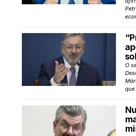
afir
Petr
eco
“P
ap
so
O se
Dese
Márc
que 
Nu
ma
mi