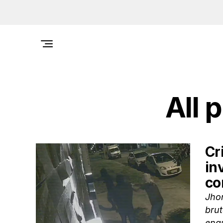
All 
Cr
in
co
Jhon
bru
enqu