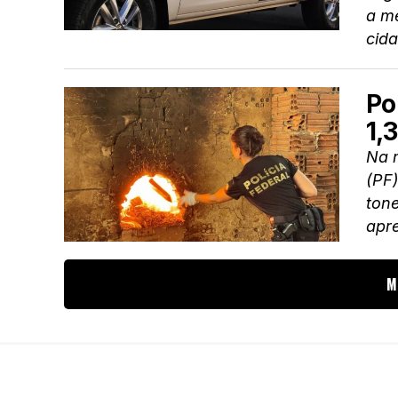
a m
cid
Po
1,
Na m
(PF)
tone
apre
M