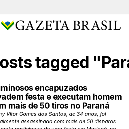
posts tagged "Pa
iminosos encapuzados
vadem festa e executam homem
m mais de 50 tiros no Paraná
y Vitor Gomes dos Santos, de 34 anos, foi
talmente assassinado com mais de 50 disparos
anto participava de uma festa em Maringá, no...