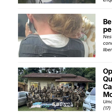
Be
pe
Nest
cond
libe
Op
Qu
Ca
Mo
Uma 
(17