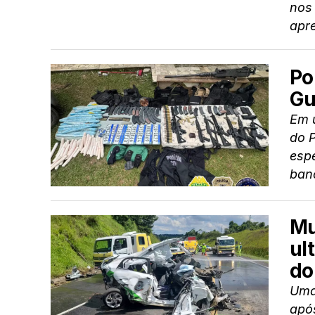
nos
apre
Po
Gu
Em u
do 
espe
banc
Mu
ul
do
Uma
apó