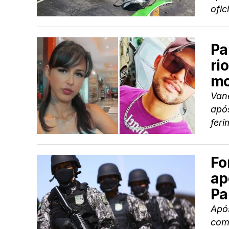
ofic
Pa
ri
mo
Van
apó
feri
Fo
ap
Pa
Após
com