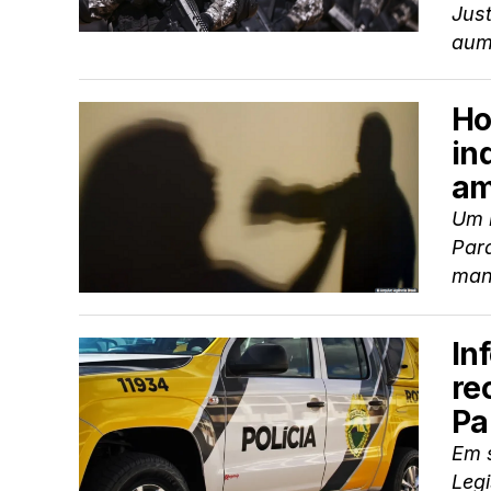
Jus
aum
Ho
in
am
Um 
Para
mant
In
re
Pa
Em 
Legi