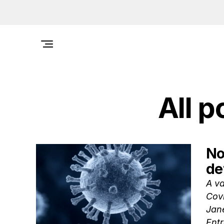
All p
No
de
A v
Covi
Jan
Entr