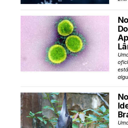
No
Do
Ap
Lâ
Uma
ofic
est
alg
No
Id
Br
Uma