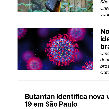
São
Uni
vari
No
id
br
Uma
deno
bras
Cata
Butantan identifica nova
19 em São Paulo