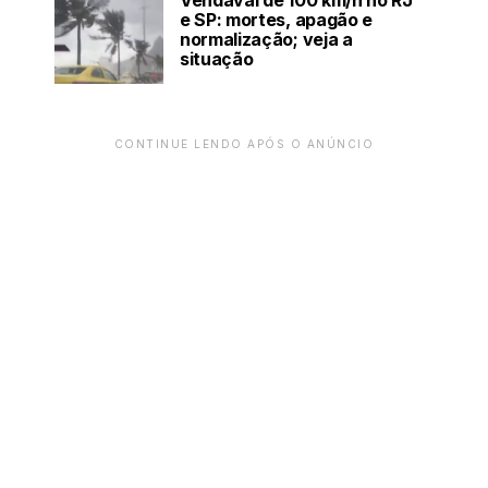
Vendaval de 100 km/h no RJ
e SP: mortes, apagão e
normalização; veja a
situação
CONTINUE LENDO APÓS O ANÚNCIO