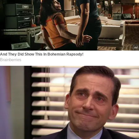
And They Did Show This In Bohemian Rapsody!
Brainberries