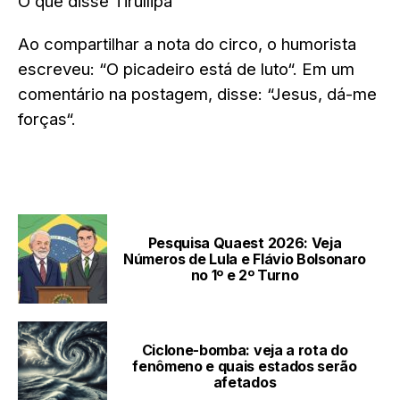
O que disse Tirullipa
Ao compartilhar a nota do circo, o humorista
escreveu: “
O picadeiro está de luto
“. Em um
comentário na postagem, disse: “
Jesus, dá-me
forças
“.
LEIA TAMBÉM
Pesquisa Quaest 2026: Veja
Números de Lula e Flávio Bolsonaro
no 1º e 2º Turno
Ciclone-bomba: veja a rota do
fenômeno e quais estados serão
afetados