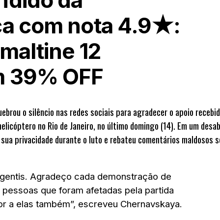
ndido da
ca com nota 4.9★:
maltine 12
m 39% OFF
uebrou o silêncio nas redes sociais para agradecer o apoio recebi
helicóptero no Rio de Janeiro, no último domingo (14). Em um desa
à sua privacidade durante o luto e rebateu comentários maldosos 
s gentis. Agradeço cada demonstração de
 pessoas que foram afetadas pela partida
or a elas também”, escreveu Chernavskaya.