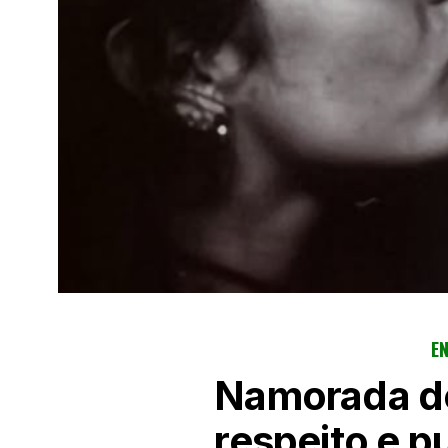
E
Namorada de
respeito e p