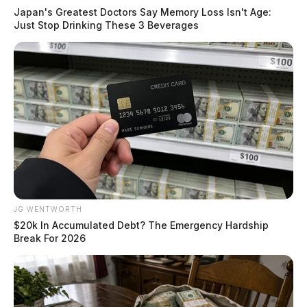
Japan's Oldest Doctors Say Memory Loss Isn't Age: Just Stop Drinking These
3 Beverages
Neuromind Pro