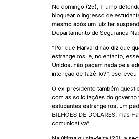
No domingo (25), Trump defende
bloquear o ingresso de estudant
mesmo após um juiz ter suspend
Departamento de Segurança Nac
“Por que Harvard não diz que q
estrangeiros, e, no entanto, es
Unidos, não pagam nada pela ed
intenção de fazê-lo?”, escreveu
O ex-presidente também questio
com as solicitações do governo
estudantes estrangeiros, um pe
BILHÕES DE DÓLARES, mas Harv
comunicativa”.
Na última quinta-feira (22), a se