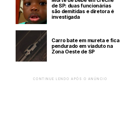
Morte de bebê em creche
de SP: duas funcionárias
são demitidas e diretora é
investigada
Carro bate em mureta e fica
pendurado em viaduto na
Zona Oeste de SP
CONTINUE LENDO APÓS O ANÚNCIO