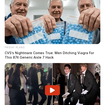
Foods
Cognitive Wellness
Walgreens Nightmare Comes True: Men Ditching Viagra For This 87¢ Generic
Aisle 7 Hack
Friday Plans