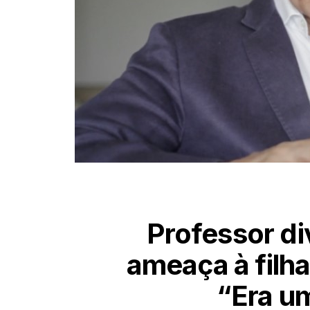
Professor di
ameaça à filh
“Era u