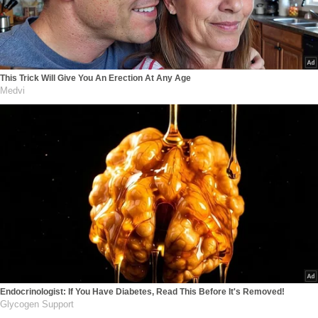
This Trick Will Give You An Erection At Any Age
Medvi
Endocrinologist: If You Have Diabetes, Read This Before It's Removed!
Glycogen Support