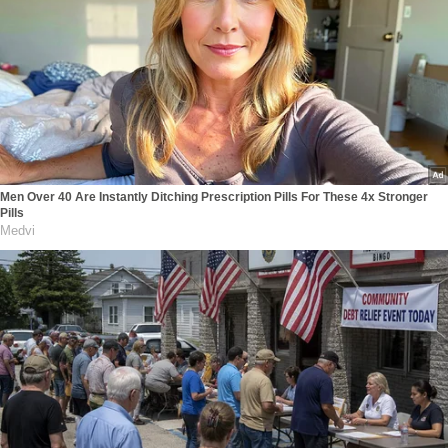
Men Over 40 Are Instantly Ditching Prescription Pills For These 4x Stronger
Pills
Medvi