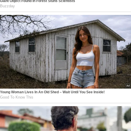
Giant Object Found In Forest Stuns Scientists
Buzzday
Young Woman Lives In An Old Shed – Wait Until You See Inside!
Good To Know This