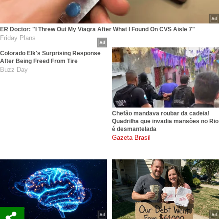
ER Doctor: "I Threw Out My Viagra After What I Found On CVS Aisle 7"
Friday Plans
Colorado Elk's Surprising Response
After Being Freed From Tire
Buzz Day
Chefão mandava roubar da cadeia!
Quadrilha que invadia mansões no Rio
é desmantelada
gazetabrasil.com.br