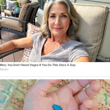
Men, You Don't Need Viagra If You Do This Once A Day
Medvi