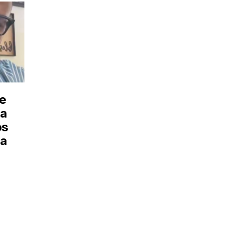
e
a
os
ra