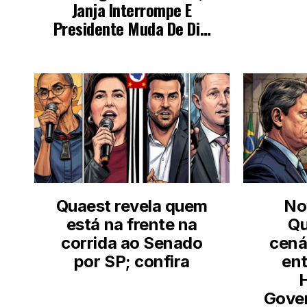
LEIA TAMBÉM
Quaest revela quem
No
está na frente na
Qu
corrida ao Senado
cená
por SP; confira
ent
Gover