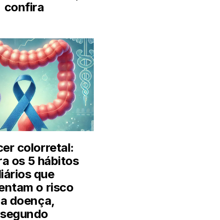
confira
er colorretal:
ra os 5 hábitos
iários que
ntam o risco
a doença,
segundo