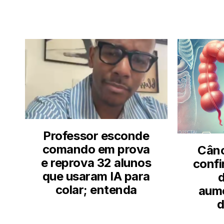
Professor esconde
comando em prova
Cânc
e reprova 32 alunos
confi
que usaram IA para
d
colar; entenda
aume
d