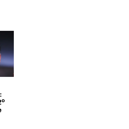
:
2º
e